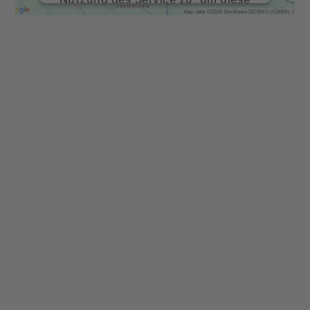
Karte anzuzeigen.
Mehr Informationen
Akzeptieren
powered by
Usercentrics Consent
Management Platform
&
eRecht24